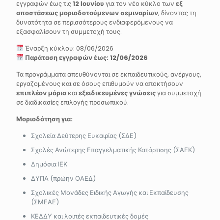
εγγραφών έως τις
12 Ιουνίου
για τον νέο κύκλο των
εξ
αποστάσεως μοριοδοτούμενων σεμιναρίων
, δίνοντας τη
δυνατότητα σε περισσότερους ενδιαφερόμενους να
εξασφαλίσουν τη συμμετοχή τους.
Έναρξη κύκλου: 08/06/2026
Παράταση εγγραφών έως: 12/06/2026
Τα προγράμματα απευθύνονται σε εκπαιδευτικούς, ανέργους,
εργαζομένους και σε όσους επιθυμούν να αποκτήσουν
επιπλέον μόρια
και
εξειδικευμένες γνώσεις
για συμμετοχή
σε διαδικασίες επιλογής προσωπικού.
Μοριοδότηση για:
Σχολεία Δεύτερης Ευκαιρίας (ΣΔΕ)
Σχολές Ανώτερης Επαγγελματικής Κατάρτισης (ΣΑΕΚ)
Δημόσια ΙΕΚ
ΔΥΠΑ (πρώην ΟΑΕΔ)
Σχολικές Μονάδες Ειδικής Αγωγής και Εκπαίδευσης
(ΣΜΕΑΕ)
ΚΕΔΔΥ και λοιπές εκπαιδευτικές δομές