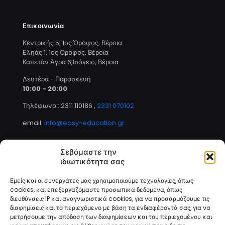
Επικοινωνία
Κεντρικής 5, 1ος Όροφος, Βέροια
Εληάς 1, 1ος Όροφος, Βέροια
Καπετάν Άγρα 6,Ισόγειο, Βέροια
Δευτέρα - Παρασκευή
10:00 - 20:00
Τηλέφωνο : 2311 110186
,
2331 070102
email:
info@easy-education.gr
Σεβόμαστε την
ιδιωτικότητα σας
Τρόποι Πληρωμής
Εμείς και οι συνεργάτες μας χρησιμοποιούμε τεχνολογίες, όπως
cookies, και επεξεργαζόμαστε προσωπικά δεδομένα, όπως
διευθύνσεις IP και αναγνωριστικά cookies, για να προσαρμόζουμε τις
διαφημίσεις και το περιεχόμενο με βάση τα ενδιαφέροντά σας, για να
μετρήσουμε την απόδοση των διαφημίσεων και του περιεχομένου και