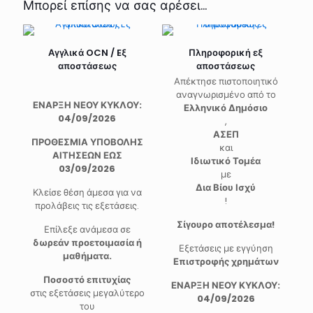
Μπορεί επίσης να σας αρέσει…
Αγγλικά OCN / Eξ
Πληροφορική εξ
αποστάσεως
αποστάσεως
Απέκτησε πιστοποιητικό
αναγνωρισμένο από το
ΕΝΑΡΞΗ ΝΕΟΥ ΚΥΚΛΟΥ:
Ελληνικό Δημόσιο
04/09/2026
,
ΑΣΕΠ
ΠΡΟΘΕΣΜΙΑ ΥΠΟΒΟΛΗΣ
και
ΑΙΤΗΣΕΩΝ ΕΩΣ
Ιδιωτικό Τομέα
03/09/2026
με
Δια Βίου Ισχύ
Κλείσε θέση άμεσα για να
!
προλάβεις τις εξετάσεις.
Σίγουρο αποτέλεσμα!
Επίλεξε ανάμεσα σε
δωρεάν προετοιμασία ή
Εξετάσεις με εγγύηση
μαθήματα.
Επιστροφής χρημάτων
Ποσοστό επιτυχίας
ΕΝΑΡΞΗ ΝΕΟΥ ΚΥΚΛΟΥ:
στις εξετάσεις μεγαλύτερο
04/09/2026
του