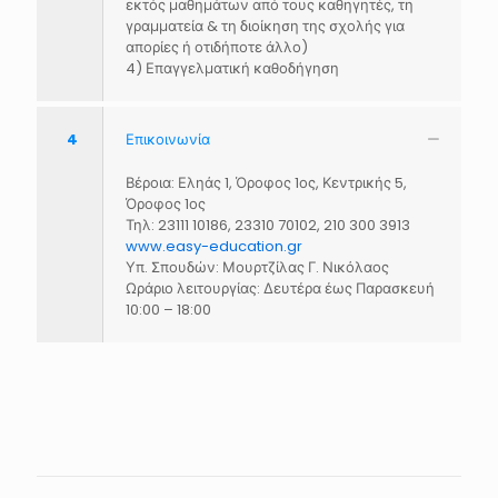
εκτός μαθημάτων από τους καθηγητές, τη
γραμματεία & τη διοίκηση της σχολής για
απορίες ή οτιδήποτε άλλο)
4) Επαγγελματική καθοδήγηση
4
Επικοινωνία
Βέροια: Εληάς 1, Όροφος 1ος, Κεντρικής 5,
Όροφος 1ος
Τηλ:
23111 10186
,
23310 70102
,
210 300 3913
www.easy-education.gr
Υπ. Σπουδών: Μουρτζίλας Γ. Νικόλαος
Ωράριο λειτουργίας: Δευτέρα έως Παρασκευή
10:00 – 18:00