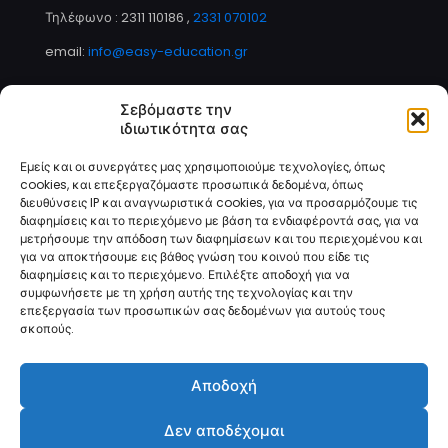
Τηλέφωνο : 2311 110186
,
2331 070102
email:
info@easy-education.gr
Σεβόμαστε την
ιδιωτικότητα σας
Τρόποι Πληρωμής
Εμείς και οι συνεργάτες μας χρησιμοποιούμε τεχνολογίες, όπως
cookies, και επεξεργαζόμαστε προσωπικά δεδομένα, όπως
διευθύνσεις IP και αναγνωριστικά cookies, για να προσαρμόζουμε τις
διαφημίσεις και το περιεχόμενο με βάση τα ενδιαφέροντά σας, για να
μετρήσουμε την απόδοση των διαφημίσεων και του περιεχομένου και
για να αποκτήσουμε εις βάθος γνώση του κοινού που είδε τις
διαφημίσεις και το περιεχόμενο. Επιλέξτε αποδοχή για να
συμφωνήσετε με τη χρήση αυτής της τεχνολογίας και την
επεξεργασία των προσωπικών σας δεδομένων για αυτούς τους
σκοπούς.
© 2025 Easy Education | All Rights Reserved
Αποδοχή
Δεν αποδέχομαι