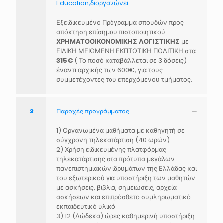
Education,διοργανώνει:
Εξειδικευμένο Πρόγραμμα σπουδών προς
απόκτηση επίσημου πιστοποιητικού
ΧΡΗΜΑΤΟΟΙΚΟΝΟΜΙΚΗΣ ΛΟΓΙΣΤΙΚΗΣ
με
ΕΙΔΙΚΗ ΜΕΙΩΜΕΝΗ ΕΚΠΤΩΤΙΚΗ ΠΟΛΙΤΙΚΗ στα
315€
( Το ποσό καταβάλλεται σε 3 δόσεις)
έναντι αρχικής των 600€, για τους
συμμετέχοντες του επερχόμενου τμήματος.
3
Παροχές προγράμματος
1) Οργανωμένα μαθήματα με καθηγητή σε
σύγχρονη τηλεκατάρτιση (40 ωρών)
2) Χρήση ειδικευμένης πλατφόρμας
τηλεκατάρτισης στα πρότυπα μεγάλων
πανεπιστημιακών ιδρυμάτων της Ελλάδας και
του εξωτερικού για υποστήριξη των μαθητών
με ασκήσεις, βιβλία, σημειώσεις, αρχεία
ασκήσεων και επιπρόσθετο συμληρωματικό
εκπαιδευτικό υλικό
3) 12 (Δώδεκα) ώρες καθημερινή υποστήριξη