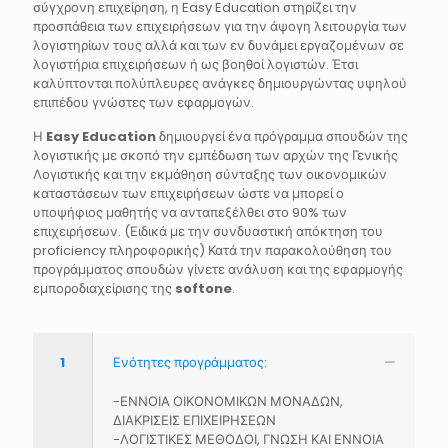
σύγχρονη επιχείρηση, η Easy Education στηρίζει την
προσπάθεια των επιχειρήσεων για την άψογη λειτουργία των
λογιστηρίων τους αλλά και των εν δυνάμει εργαζομένων σε
λογιστήρια επιχειρήσεων ή ως βοηθοί λογιστών. Έτσι
καλύπτονται πολύπλευρες ανάγκες δημιουργώντας υψηλού
επιπέδου γνώστες των εφαρμογών.
Η
Easy Education
δημιουργεί ένα πρόγραμμα σπουδών της
λογιστικής με σκοπό την εμπέδωση των αρχών της Γενικής
Λογιστικής και την εκμάθηση σύνταξης των οικονομικών
καταστάσεων των επιχειρήσεων ώστε να μπορεί ο
υποψήφιος μαθητής να ανταπεξέλθει στο 90% των
επιχειρήσεων. (Ειδικά με την συνδυαστική απόκτηση του
proficiency πληροφορικής) Κατά την παρακολούθηση του
προγράμματος σπουδών γίνετε ανάλυση και της εφαρμογής
εμποροδιαχείρισης της
softone
.
1
Ενότητες προγράμματος:
-ΕΝΝΟΙΑ ΟΙΚΟΝΟΜΙΚΩΝ ΜΟΝΑΔΩΝ,
ΔΙΑΚΡΙΣΕΙΣ ΕΠΙΧΕΙΡΗΣΕΩΝ
-ΛΟΓΙΣΤΙΚΕΣ ΜΕΘΟΔΟΙ, ΓΝΩΣΗ ΚΑΙ ΕΝΝΟΙΑ