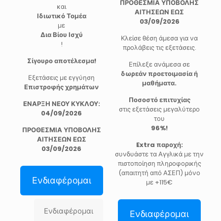
ΠΡΟΘΕΣΜΙΑ ΥΠΟΒΟΛΗΣ
και
ΑΙΤΗΣΕΩΝ ΕΩΣ
Ιδιωτικό Τομέα
03/09/2026
με
Δια Βίου Ισχύ
Κλείσε θέση άμεσα για να
!
προλάβεις τις εξετάσεις.
Σίγουρο αποτέλεσμα!
Επίλεξε ανάμεσα σε
δωρεάν προετοιμασία ή
Εξετάσεις με εγγύηση
μαθήματα.
Επιστροφής χρημάτων
Ποσοστό επιτυχίας
ΕΝΑΡΞΗ ΝΕΟΥ ΚΥΚΛΟΥ:
στις εξετάσεις μεγαλύτερο
04/09/2026
του
96%!
ΠΡΟΘΕΣΜΙΑ ΥΠΟΒΟΛΗΣ
ΑΙΤΗΣΕΩΝ ΕΩΣ
Extra παροχή:
03/09/2026
συνδυάστε τα Αγγλικά με την
πιστοποίηση πληροφορικής
(απαιτητή από ΑΣΕΠ) μόνο
Ενδιαφέρομαι
με +115€
Ενδιαφέρομαι
Ενδιαφέρομαι