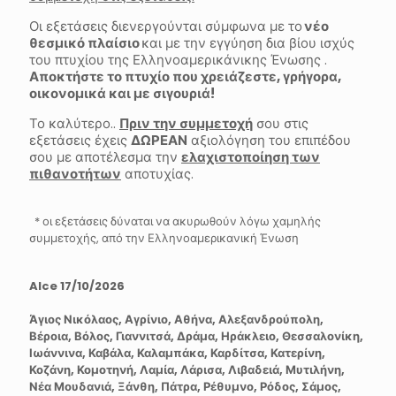
Οι εξετάσεις διενεργούνται σύμφωνα με το
νέο
θεσμικό πλαίσιο
και με την εγγύηση δια βίου ισχύς
του πτυχίου της Ελληνοαμερικάνικης Ένωσης .
Αποκτήστε το πτυχίο που χρειάζεστε, γρήγορα,
οικονομικά και με σιγουριά!
Το καλύτερο..
Πριν την συμμετοχή
σου στις
εξετάσεις έχεις
ΔΩΡΕΑΝ
αξιολόγηση του επιπέδου
σου με αποτέλεσμα την
ελαχιστοποίηση των
πιθανοτήτων
αποτυχίας.
*
οι εξετάσεις δύναται να ακυρωθούν λόγω χαμηλής
συμμετοχής, από την Ελληνοαμερικανική Ένωση
Alce 17/10/2026
Άγιος Νικόλαος, Αγρίνιο, Αθήνα, Αλεξανδρούπολη,
Βέροια, Βόλος, Γιαννιτσά, Δράμα, Ηράκλειο, Θεσσαλονίκη,
Ιωάννινα, Καβάλα, Καλαμπάκα, Καρδίτσα, Κατερίνη,
Κοζάνη, Κομοτηνή, Λαμία, Λάρισα, Λιβαδειά, Μυτιλήνη,
Νέα Μουδανιά, Ξάνθη, Πάτρα, Ρέθυμνο, Ρόδος, Σάμος,