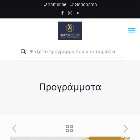
2311110186
2103003913
Προγράμματα