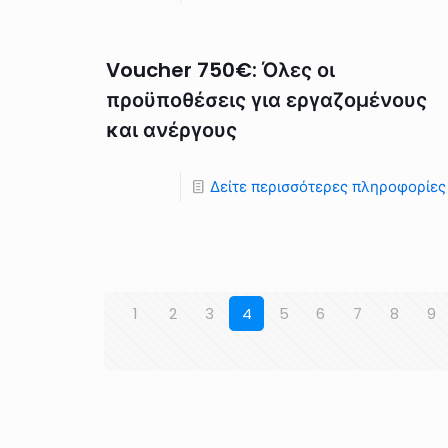
Voucher 750€: Όλες οι
προϋποθέσεις για εργαζομένους
και ανέργους
Δείτε περισσότερες πληροφορίες
1
2
3
4
5
6
7
8
9