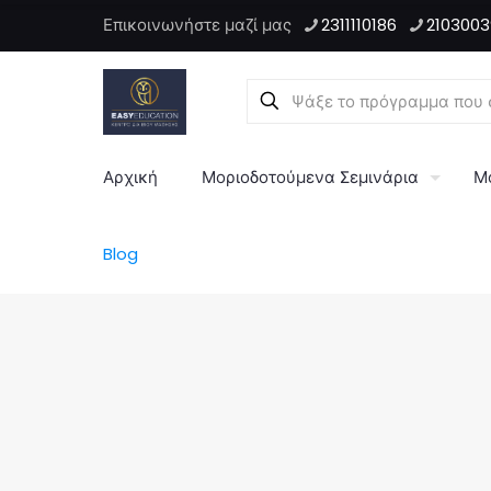
Επικοινωνήστε μαζί μας
2311110186
2103003
Αρχική
Μοριοδοτούμενα Σεμινάρια
Μ
Blog