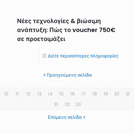
Νέες τεχνολογίες & βιώσιμη
ανάπτυξη: Πώς το voucher 750€
σε προετοιμάζει
Δείτε περισσότερες πληροφορίες
Προηγούμενη σελίδα
10
11
12
13
14
15
16
17
18
19
20
21
31
32
33
Επόμενη σελίδα