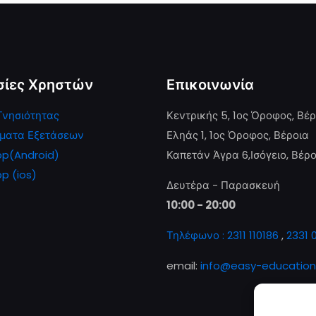
σίες Χρηστών
Επικοινωνία
Γνησιότητας
Κεντρικής 5, 1ος Όροφος, Βέ
ματα Εξετάσεων
Εληάς 1, 1ος Όροφος, Βέροια
pp(Android)
Καπετάν Άγρα 6,Ισόγειο, Βέρο
p (ios)
Δευτέρα - Παρασκευή
10:00 - 20:00
Τηλέφωνο : 2311 110186
,
2331 
email:
info@easy-education